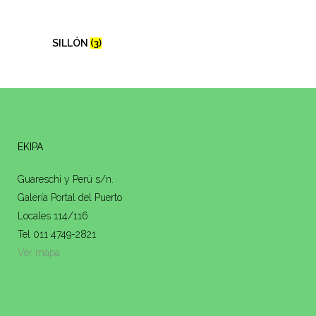
SILLÓN
(3)
EKIPA
Guareschi y Perú s/n.
Galería Portal del Puerto
Locales 114/116
Tel 011 4749-2821
Ver mapa