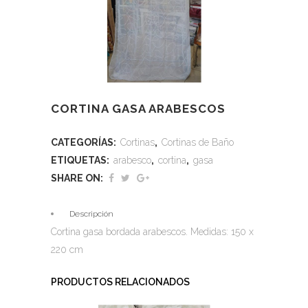
CORTINA GASA ARABESCOS
CATEGORÍAS:
Cortinas
,
Cortinas de Baño
ETIQUETAS:
arabesco
,
cortina
,
gasa
SHARE ON:
Descripción
Cortina gasa bordada arabescos. Medidas: 150 x
220 cm
PRODUCTOS RELACIONADOS