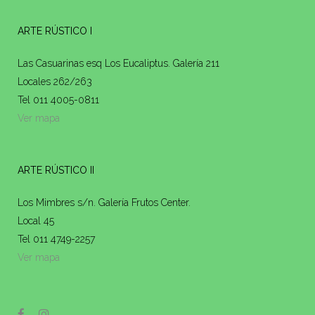
ARTE RÚSTICO I
Las Casuarinas esq Los Eucaliptus. Galería 211
Locales 262/263
Tel 011 4005-0811
Ver mapa
ARTE RÚSTICO II
Los Mimbres s/n. Galería Frutos Center.
Local 45
Tel 011 4749-2257
Ver mapa