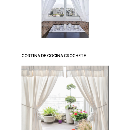
CORTINA DE COCINA CROCHETE