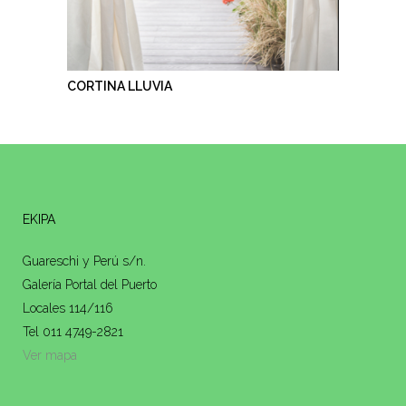
CORTINA LLUVIA
EKIPA
Guareschi y Perú s/n.
Galería Portal del Puerto
Locales 114/116
Tel 011 4749-2821
Ver mapa