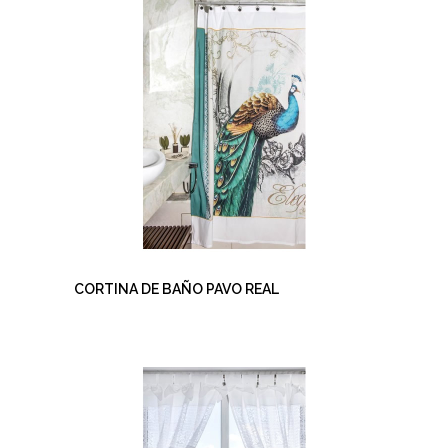
CORTINA DE BAÑO PAVO REAL