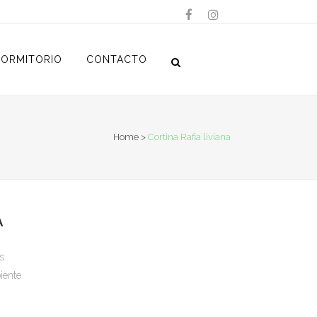
ORMITORIO
CONTACTO
Home
>
Cortina Rafia liviana
A
s
iente