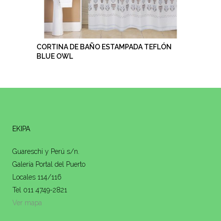
CORTINA DE BAÑO ESTAMPADA TEFLÓN
BLUE OWL
EKIPA
Guareschi y Perú s/n.
Galería Portal del Puerto
Locales 114/116
Tel 011 4749-2821
Ver mapa