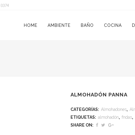
-3374
HOME
AMBIENTE
BAÑO
COCINA
D
ALMOHADÓN PANNA
CATEGORÍAS:
Almohadones
,
Al
ETIQUETAS:
almohadón
,
fndas
,
SHARE ON: