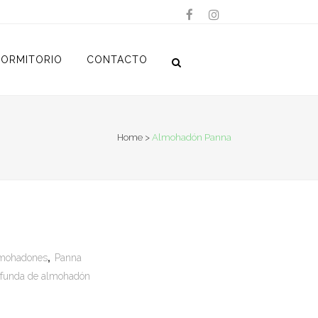
ORMITORIO
CONTACTO
Home
>
Almohadón Panna
mohadones
,
Panna
funda de almohadón