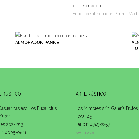
Descripción
Funda de almohadón Panna. Medid
ALMOHADÓN PANNE
AL
TO
 RÚSTICO I
ARTE RÚSTICO II
Casuarinas esq Los Eucaliptus.
Los Mimbres s/n. Galería Frutos 
ía 211
Local 45
les 262/263
Tel 011 4749-2257
011 4005-0811
Ver mapa