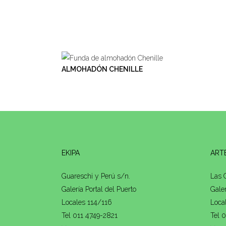
ALMOHADÓN CHENILLE
EKIPA
ARTE
Guareschi y Perú s/n.
Las 
Galería Portal del Puerto
Galer
Locales 114/116
Loca
Tel 011 4749-2821
Tel 